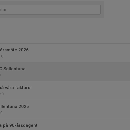
a årsmöte 2026
0
C Sollentuna
0
på våra fakturor
0
ollentuna 2025
0
ra på 90-årsdagen!