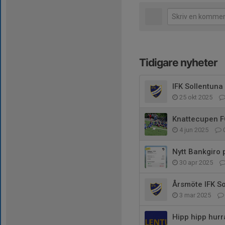
Tidigare nyheter
IFK Sollentun
25 okt 2025
Knattecupen F
4 jun 2025
Nytt Bankgiro 
30 apr 2025
Årsmöte IFK S
3 mar 2025
Hipp hipp hur