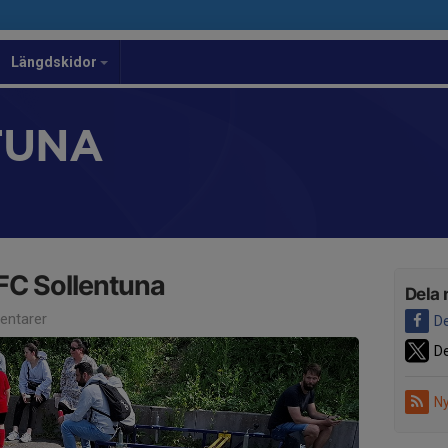
Längdskidor
TUNA
FC Sollentuna
Dela 
ntarer
De
De
Ny