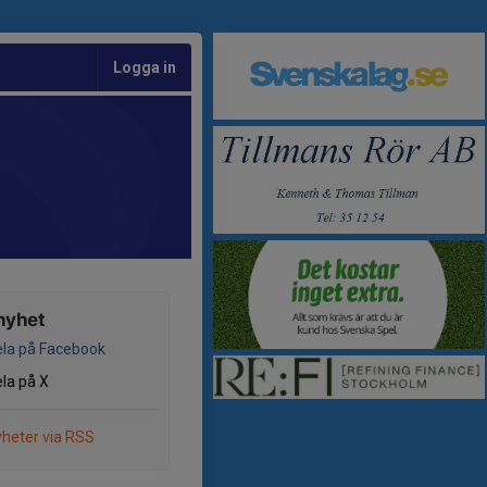
Logga in
nyhet
la på Facebook
la på X
heter via RSS