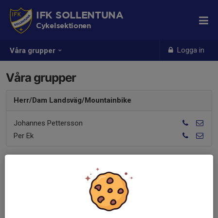
IFK SOLLENTUNA
Cykelsektionen
Logga in
Våra grupper
Våra grupper
Herr/Dam Landsväg/Mountainbike
Johannes Pettersson
Per Ek