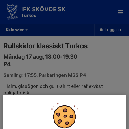
IFK SKÖVDE SK
Turkos
Logga in
Kalender
Rullskidor klassiskt Turkos
Måndag 17 aug, 18:00-19:30
P4
Samling: 17:55, Parkeringen MSS P4
Hjälm, glasögon och gul t-shirt eller reflexväst
obligatoriskt.
Endast kallade kan anmäla sig till aktiviteten. 21 personer är
kallade.