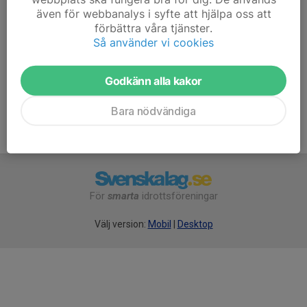
även för webbanalys i syfte att hjälpa oss att
förbättra våra tjänster.
Endast kallade kan anmäla sig till aktiviteten. 26 personer är
Så använder vi cookies
kallade.
Logga in här
Godkänn alla kakor
Bara nödvändiga
För
smarta
idrottsföreningar
Välj version:
Mobil
|
Desktop