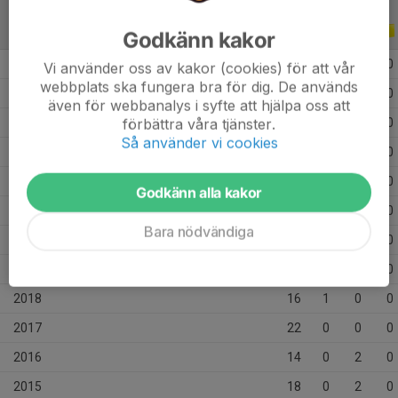
ALLA SERIER
ALLA ÅR
Godkänn kakor
2026
2
0
0
0
Vi använder oss av kakor (cookies) för att vår
webbplats ska fungera bra för dig. De används
2025
5
0
0
0
även för webbanalys i syfte att hjälpa oss att
förbättra våra tjänster.
2024
4
0
0
0
Så använder vi cookies
2023
6
0
0
0
2022
3
0
0
0
Godkänn alla kakor
2021
11
0
0
0
Bara nödvändiga
2020
6
0
0
0
2019
9
0
0
0
2018
16
1
0
0
2017
22
0
0
0
2016
14
0
2
0
2015
18
0
2
0