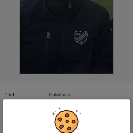
Titel
Sjukvårdare
Ålder
54 år