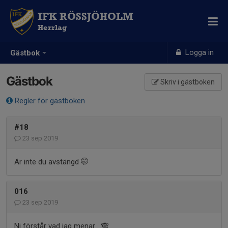
IFK RÖSSJÖHOLM
Herrlag
Logga in
Gästbok
Gästbok
Skriv i gästboken
Regler för gästboken
#18
23 sep 2019
Är inte du avstängd 🤭
016
23 sep 2019
Ni förstår vad jag menar....🙈