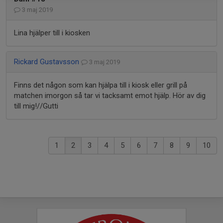
3 maj 2019
Lina hjälper till i kiosken
Rickard Gustavsson
3 maj 2019
Finns det någon som kan hjälpa till i kiosk eller grill på
matchen imorgon så tar vi tacksamt emot hjälp. Hör av dig
till mig!//Gutti
1
2
3
4
5
6
7
8
9
10