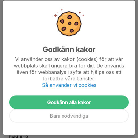
Matben
29 jun 2019
Uhlin, jag kommer köra med trimmer bakom din bil om 4
min...
Godkänn kakor
André Uhlin
26 maj 2019
Vi använder oss av kakor (cookies) för att vår
webbplats ska fungera bra för dig. De används
Någon som ska inom lärkevallen imorgon och kan ta med
även för webbanalys i syfte att hjälpa oss att
med mina skor och benskydd?
förbättra våra tjänster.
Så använder vi cookies
#9
24 maj 2019
Godkänn alla kakor
Det bjuds på grogg och öl imorgon i Markaryd ifall någon
Bara nödvändiga
skulle vara intresserad. Ej sponsrat inlägg.
Dahl #18