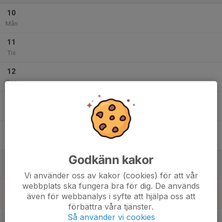
10
Mån
11
Tis
12
Ons
13
Tor
14
Fre
Godkänn kakor
15
Lör
Vi använder oss av kakor (cookies) för att vår
webbplats ska fungera bra för dig. De används
16
även för webbanalys i syfte att hjälpa oss att
Sön
förbättra våra tjänster.
v.34
Så använder vi cookies