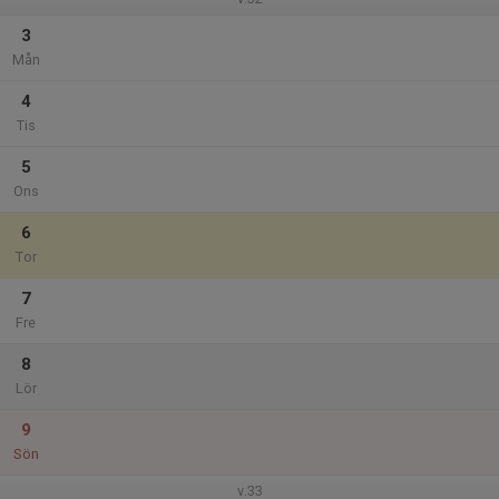
3
Mån
4
Tis
5
Ons
6
Tor
7
Fre
8
Lör
9
Sön
v.33