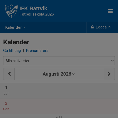
IFK Rättvik
Fotbollsskola 2026
Logga in
Kalender
Kalender
Gå till idag
|
Prenumerera
Augusti 2026
1
Lör
2
Sön
v.32