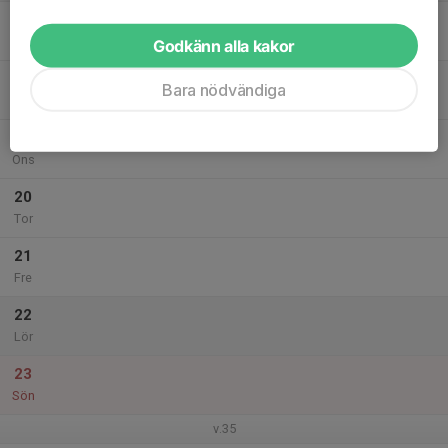
17
Mån
Godkänn alla kakor
18
Bara nödvändiga
Tis
19
Ons
20
Tor
21
Fre
22
Lör
23
Sön
v.35