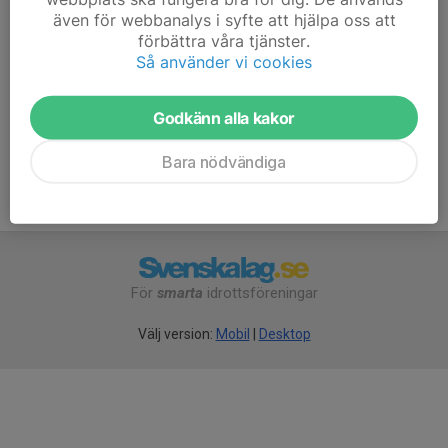
även för webbanalys i syfte att hjälpa oss att
förbättra våra tjänster.
Så använder vi cookies
IFK Ore
Godkänn alla kakor
Furudals Hockeyskola
Bara nödvändiga
För
smarta
idrottsföreningar
Välj version:
Mobil
|
Desktop