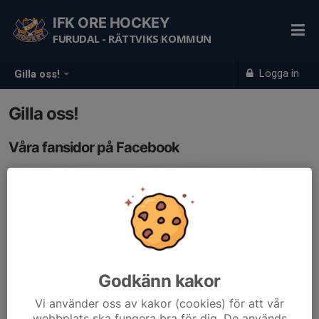
IFK ORE HOCKEY
FURUDAL - RÄTTVIKS KOMMUN
Logga in
Gilla oss!
Gilla oss!
Våra fansidor på Facebook
Godkänn kakor
Vi använder oss av kakor (cookies) för att vår
webbplats ska fungera bra för dig. De används