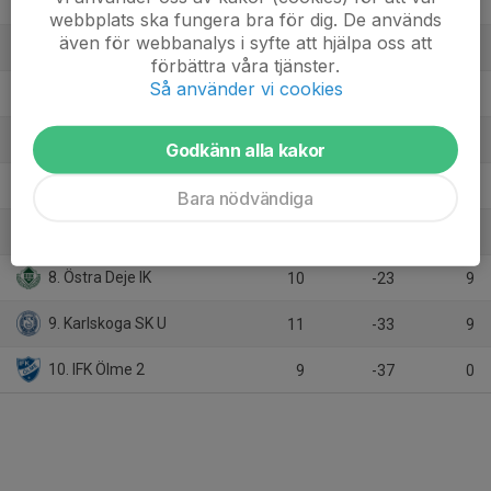
2. Alkvetterns IK
10
25
24
webbplats ska fungera bra för dig. De används
även för webbanalys i syfte att hjälpa oss att
3. IF Nyedshov 2
10
11
21
förbättra våra tjänster.
Så använder vi cookies
4. Granbergsdals IF
10
14
18
5. Filipstads FF/Nordmarks IF
9
16
15
Godkänn alla kakor
6. Storfors FF
9
0
12
Bara nödvändiga
7. Nykroppa AIK
10
-13
9
8. Östra Deje IK
10
-23
9
9. Karlskoga SK U
11
-33
9
10. IFK Ölme 2
9
-37
0