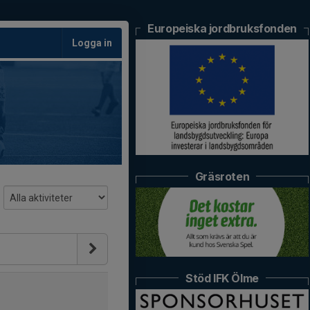
Europeiska jordbruksfonden
Logga in
Gräsroten
Stöd IFK Ölme