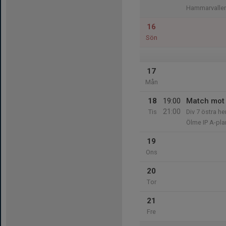
Hammarvallen
16
Sön
17
Mån
18
19:00
Match mot 
21:00
Tis
Div 7 östra he
Ölme IP A-pla
19
Ons
20
Tor
21
Fre