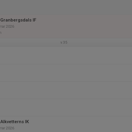
Granbergsdals IF
rrar 2026
n
v.35
Alkvetterns IK
rrar 2026