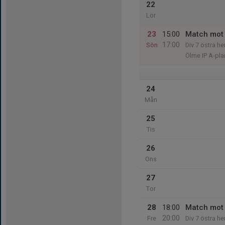
22
Lör
23
15:00
Match mot 
17:00
Sön
Div 7 östra he
Ölme IP A-pla
24
Mån
25
Tis
26
Ons
27
Tor
28
18:00
Match mot 
20:00
Fre
Div 7 östra he