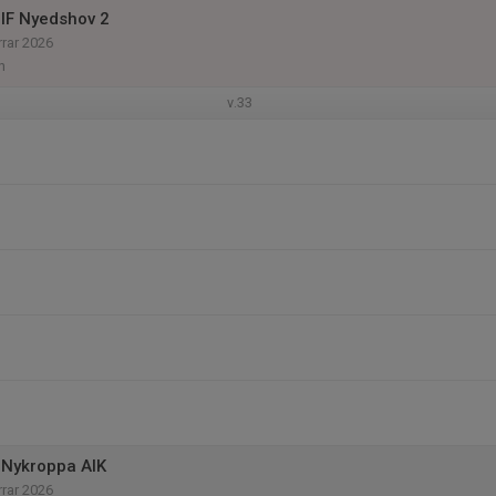
IF Nyedshov 2
rrar 2026
n
v.33
 Nykroppa AIK
rrar 2026