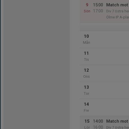
9
15:00
Match mot 
17:00
Sön
Div 7 östra he
Ölme IP A-pla
10
Mån
11
Tis
12
Ons
13
Tor
14
Fre
15
14:00
Match mot
16:00
Lör
Div 7 östra he