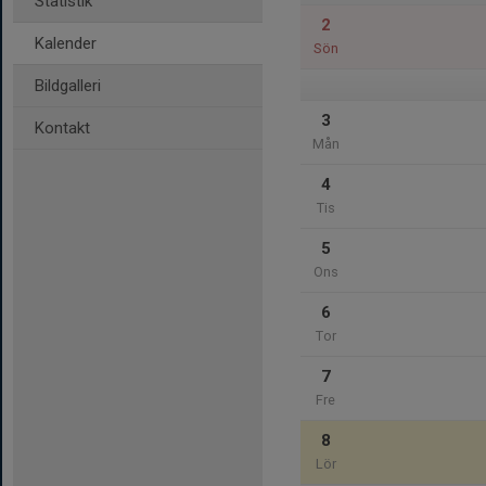
Statistik
2
Kalender
Sön
Bildgalleri
3
Kontakt
Mån
4
Tis
5
Ons
6
Tor
7
Fre
8
Lör