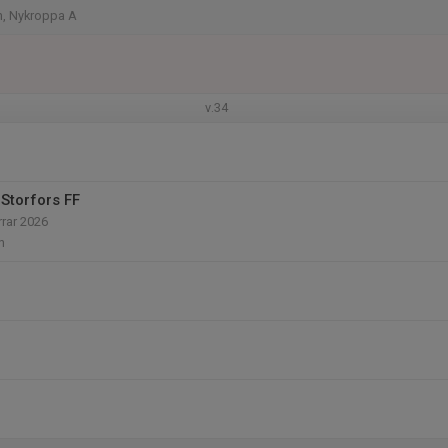
, Nykroppa A
v.34
Storfors FF
rrar 2026
n