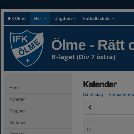
IFK Ölme
Herr
Ungdom
Fotbollsskola
Ölme - Rätt o
B-laget (Div 7 östra)
Kalender
Hem
Gå till idag
|
Prenumerer
Nyheter
Truppen
Matcher
1
Lör