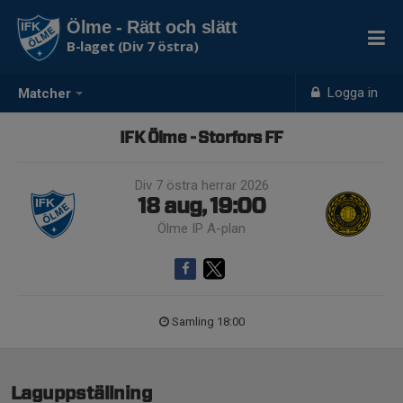
Ölme - Rätt och slätt
B-laget (Div 7 östra)
Logga in
Matcher
IFK Ölme - Storfors FF
Div 7 östra herrar 2026
18 aug, 19:00
Ölme IP A-plan
Samling 18:00
Laguppställning