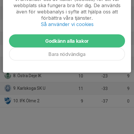
2. Alkvetterns IK
10
25
24
webbplats ska fungera bra för dig. De används
även för webbanalys i syfte att hjälpa oss att
3. IF Nyedshov 2
10
11
21
förbättra våra tjänster.
Så använder vi cookies
4. Granbergsdals IF
10
14
18
5. Filipstads FF/Nordmarks IF
9
16
15
Godkänn alla kakor
6. Storfors FF
9
0
12
Bara nödvändiga
7. Nykroppa AIK
10
-13
9
8. Östra Deje IK
10
-23
9
9. Karlskoga SK U
11
-33
9
10. IFK Ölme 2
9
-37
0