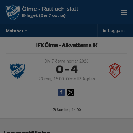
Ölme - Rätt och slätt
B-laget (Div 7 östra)
Logga in
Matcher
IFK Ölme - Alkvetterns IK
Div 7 östra herrar 2026
0 - 4
23 maj, 15:00, Ölme IP A-plan
Samling 14:00