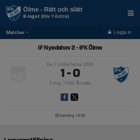
Ölme - Rätt och slätt
B-laget (Div 7 östra)
Logga in
Matcher
IF Nyedshov 2 - IFK Ölme
Div 7 östra herrar 2026
1 - 0
2 maj, 15:00, Åsvalla
Samling 14:00