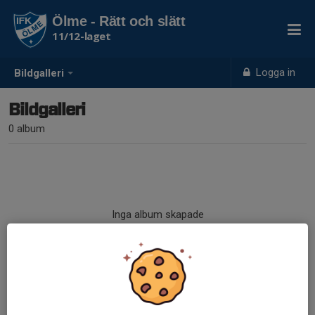
Ölme - Rätt och slätt
11/12-laget
Logga in
Bildgalleri
Bildgalleri
0 album
Inga album skapade