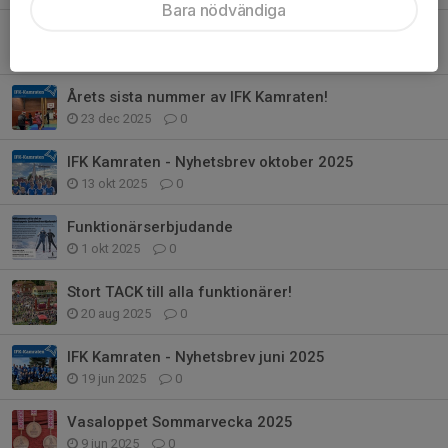
Bara nödvändiga
Årsmöte 20/4 2026
10 mar, 13:37
0
Årets sista nummer av IFK Kamraten!
23 dec 2025
0
IFK Kamraten - Nyhetsbrev oktober 2025
13 okt 2025
0
Funktionärserbjudande
1 okt 2025
0
Stort TACK till alla funktionärer!
20 aug 2025
0
IFK Kamraten - Nyhetsbrev juni 2025
19 jun 2025
0
Vasaloppet Sommarvecka 2025
9 jun 2025
0