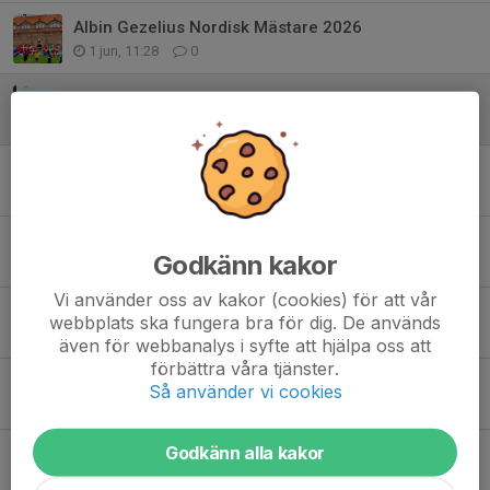
Albin Gezelius Nordisk Mästare 2026
1 jun, 11:28
0
Friidrottsskolan 2026
12 maj, 09:01
0
Terrängserien 2026
29 apr, 13:06
0
Årsmöte 20 april 2026
Godkänn kakor
21 apr, 10:50
0
Vi använder oss av kakor (cookies) för att vår
Nu kan ni beställa klubbkläder!
webbplats ska fungera bra för dig. De används
20 apr, 16:42
0
även för webbanalys i syfte att hjälpa oss att
förbättra våra tjänster.
IFK Kamraten - Nyhetsbrev april 2026
Så använder vi cookies
15 apr, 20:07
0
Godkänn alla kakor
Nu börjar uteträningen på PIP
13 apr, 21:35
0