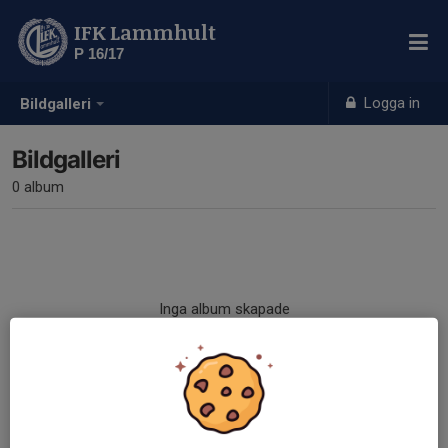
IFK Lammhult
P 16/17
Logga in
Bildgalleri
Bildgalleri
0 album
Inga album skapade