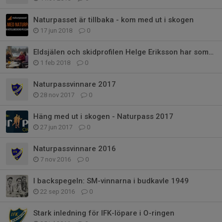
Naturpasset är tillbaka - kom med ut i skogen
17 jun 2018
0
Eldsjälen och skidprofilen Helge Eriksson har somnat in
1 feb 2018
0
Naturpassvinnare 2017
28 nov 2017
0
Häng med ut i skogen - Naturpass 2017
27 jun 2017
0
Naturpassvinnare 2016
7 nov 2016
0
I backspegeln: SM-vinnarna i budkavle 1949
22 sep 2016
0
Stark inledning för IFK-löpare i O-ringen