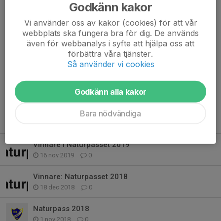
Godkänn kakor
Dela nyhet
Vi använder oss av kakor (cookies) för att vår
webbplats ska fungera bra för dig. De används
även för webbanalys i syfte att hjälpa oss att
förbättra våra tjänster.
Så använder vi cookies
Kommentarer
Godkänn alla kakor
Bara nödvändiga
Tidigare nyheter
Vinnare i Naturpasset 2019
16 nov 2019
0
Vinnare: Naturpasset 2018
18 dec 2018
0
Naturpass 2018
1 nov 2018
0