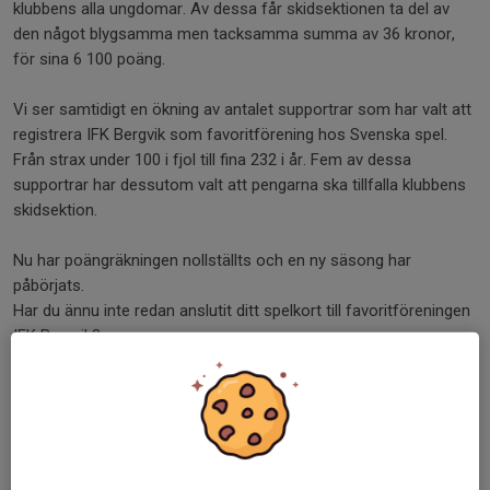
klubbens alla ungdomar. Av dessa får skidsektionen ta del av
den något blygsamma men tacksamma summa av 36 kronor,
för sina 6 100 poäng.
Vi ser samtidigt en ökning av antalet supportrar som har valt att
registrera IFK Bergvik som favoritförening hos Svenska spel.
Från strax under 100 i fjol till fina 232 i år. Fem av dessa
supportrar har dessutom valt att pengarna ska tillfalla klubbens
skidsektion.
Nu har poängräkningen nollställts och en ny säsong har
påbörjats.
Har du ännu inte redan anslutit ditt spelkort till favoritföreningen
IFK Bergvik?
Gör det redan idag, antingen direkt i din spelbutik eller på länken
nedan:
https://svenskaspel.se/grasroten/hitta?
searchstring=ifk+bergvik
Tack för Ert blåvita stöd!