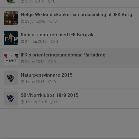
25 jul 2016
0
Helge Wiklund skänker sin prissamling till IFK Bergvik
23 jun 2016
0
Kom ut i naturen med IFK Bergvik!
24 maj 2016
0
IFK:s orienteringsungdomar får bidrag
9 nov 2015
0
Naturpassvinnare 2015
1 nov 2015
0
Sör/Norrklubbs 18/8 2015
19 aug 2015
0