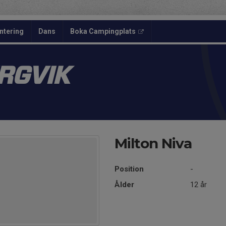
ntering
Dans
Boka Campingplats
ERGVIK
Milton Niva
Position
-
Ålder
12 år