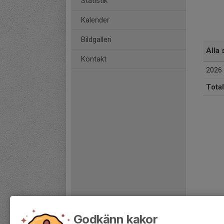
Statistik
Kalender
Bildgalleri
Alla 
Kontakt
2026
Total
Godkänn kakor