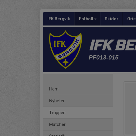
IFK Bergvik
Fotboll
Skidor
Orie
IFK B
PF013-015
Hem
Nyheter
Truppen
Matcher