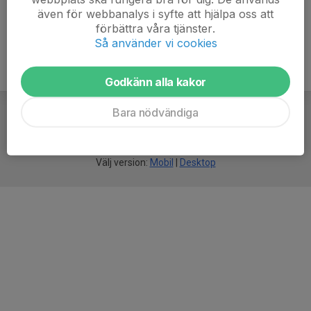
även för webbanalys i syfte att hjälpa oss att
förbättra våra tjänster.
Så använder vi cookies
Godkänn alla kakor
Bara nödvändiga
För
smarta
idrottsföreningar
Välj version:
Mobil
|
Desktop