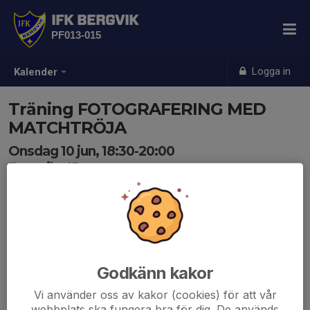
IFK BERGVIK
PF013-015
Logga in
Kalender
Träning FOTOGRAFERING MED
MATCHTRÖJA
Onsdag 10 jun, 18:30-20:00
Bergviks IP
Samling: 18:30
Godkänn kakor
Vi använder oss av kakor (cookies) för att vår
webbplats ska fungera bra för dig. De används