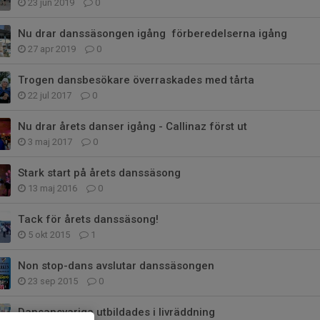
23 jun 2019
0
Nu drar danssäsongen igång  förberedelserna igång
27 apr 2019
0
Trogen dansbesökare överraskades med tårta
22 jul 2017
0
Nu drar årets danser igång - Callinaz först ut
3 maj 2017
0
Stark start på årets danssäsong
13 maj 2016
0
Tack för årets danssäsong!
5 okt 2015
1
Non stop-dans avslutar danssäsongen
23 sep 2015
0
Dansansvariga utbildades i livräddning