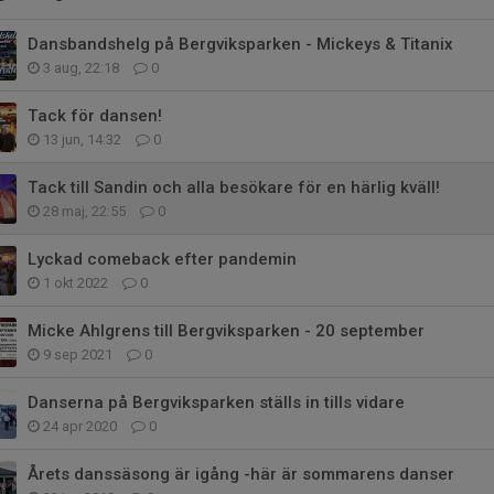
Dansbandshelg på Bergviksparken - Mickeys & Titanix
3 aug, 22:18
0
Tack för dansen!
13 jun, 14:32
0
Tack till Sandin och alla besökare för en härlig kväll!
28 maj, 22:55
0
Lyckad comeback efter pandemin
1 okt 2022
0
Micke Ahlgrens till Bergviksparken - 20 september
9 sep 2021
0
Danserna på Bergviksparken ställs in tills vidare
24 apr 2020
0
Årets danssäsong är igång -här är sommarens danser