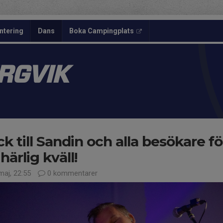
ntering
Dans
Boka Campingplats
ERGVIK
k till Sandin och alla besökare fö
härlig kväll!
maj, 22:55
0 kommentarer