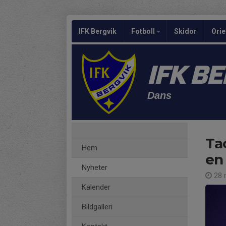
IFK Bergvik
Fotboll
Skidor
Orie
IFK B
Dans
Tac
Hem
en 
Nyheter
28 
Kalender
Bildgalleri