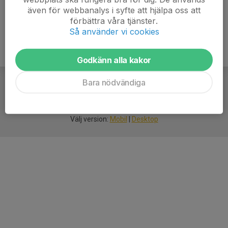
även för webbanalys i syfte att hjälpa oss att
förbättra våra tjänster.
Så använder vi cookies
Godkänn alla kakor
Bara nödvändiga
För
smarta
idrottsföreningar
Välj version:
Mobil
|
Desktop