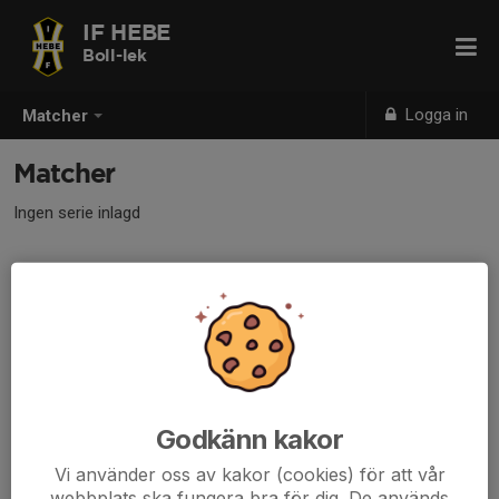
IF HEBE
Boll-lek
Logga in
Matcher
Matcher
Ingen serie inlagd
Godkänn kakor
Vi använder oss av kakor (cookies) för att vår
webbplats ska fungera bra för dig. De används