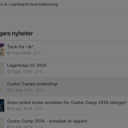
s ut i samband med inskrivning.
gare nyheter
Tack för i år!
19 jul, 09:08
1
Lägertröja CC 2026
18 jun, 10:43
0
Castor Camps webbshop
27 maj, 19:25
0
Sista rycket innan anmälan för Castor Camp 2026 stänger!
22 apr, 18:58
0
Castor Camp 2026 - anmälan är öppen!
21 feb, 08:29
0