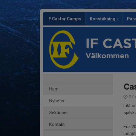
IF Castor Camps
Konståkning
Par
IF CA
Välkommen
Ca
Hem
27 
Nyheter
Likt so
Sektioner
självk
Kontakt
För 20
längst