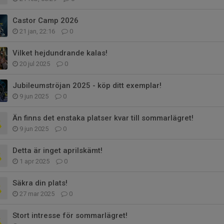
Castor Camp 2026
21 jan, 22:16
0
Vilket hejdundrande kalas!
20 jul 2025
0
Jubileumströjan 2025 - köp ditt exemplar!
9 jun 2025
0
Än finns det enstaka platser kvar till sommarlägret!
9 jun 2025
0
Detta är inget aprilskämt!
1 apr 2025
0
Säkra din plats!
27 mar 2025
0
Stort intresse för sommarlägret!