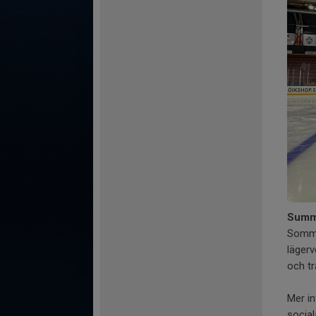
Summe
Sommar
lägerv
och tr
Mer i
socia