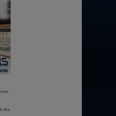
komma
å våra