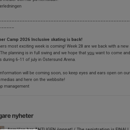
erledningen
__________________________________________________
______
r Camp 2026 Inclusive skating is back!
rs most exciting week is coming! Week 28 are we back with a ne
The planning is in full swing and we hope that
you
want to come and
s during 6-11 of july in Östersund Arena.
information will be coming soon, so keep eyes and ears open on our
 medias and here on the webbsite!
mp management
gare nyheter
Anmälan har ÄNTLIGEN öppnat! / The registration is FINAL