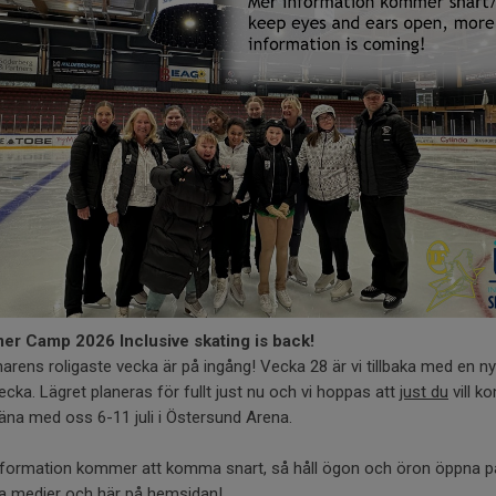
r Camp 2026 Inclusive skating is back!
ens roligaste vecka är på ingång! Vecka 28 är vi tillbaka med en ny
ecka. Lägret planeras för fullt just nu och vi hoppas att
just du
vill 
äna med oss 6-11 juli i Östersund Arena.
nformation kommer att komma snart, så håll ögon och öron öppna p
la medier och här på hemsidan!