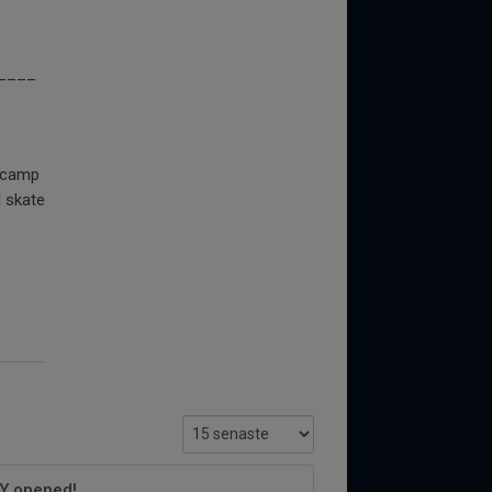
____
w camp
 skate
LY opened!