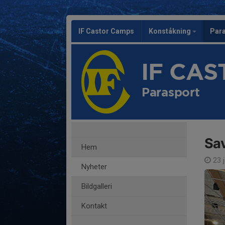
IF Castor Camps
Konståkning
Par
IF CA
Parasport
Sav
Hem
23 j
Nyheter
Bildgalleri
Kontakt