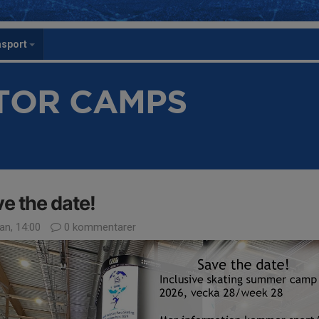
asport
STOR CAMPS
e the date!
an, 14:00
0 kommentarer