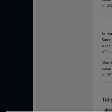
// Läg
____
____
Summe
Summe
week. 
with u
More 
social
//Ca
Tidi