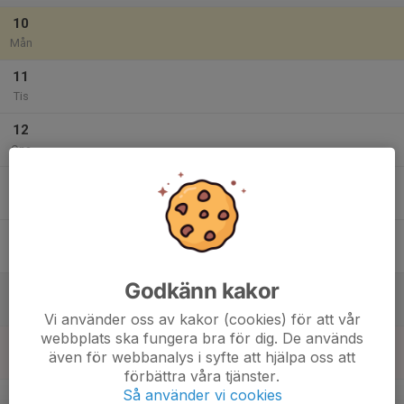
10
Mån
11
Tis
12
Ons
13
Tor
14
Fre
Godkänn kakor
15
Lör
Vi använder oss av kakor (cookies) för att vår
webbplats ska fungera bra för dig. De används
16
även för webbanalys i syfte att hjälpa oss att
Sön
förbättra våra tjänster.
v.34
Så använder vi cookies