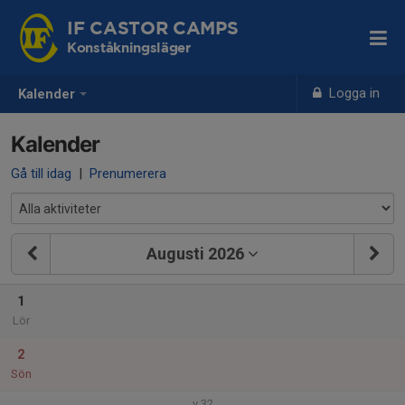
IF CASTOR CAMPS
Konståkningsläger
Logga in
Kalender
Kalender
Gå till idag
|
Prenumerera
Augusti 2026
1
Lör
2
Sön
v.32