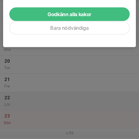
17
Mån
Godkänn alla kakor
18
Bara nödvändiga
Tis
19
Ons
20
Tor
21
Fre
22
Lör
23
Sön
v.35