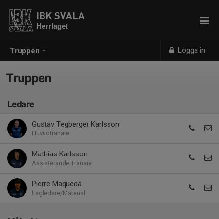
IBK SVALA
Herrlaget
Logga in
Truppen
Truppen
Ledare
Gustav Tegberger Karlsson
Huvudtränare
Mathias Karlsson
Assisterande Tränare
Pierre Maqueda
Lagledare/Material