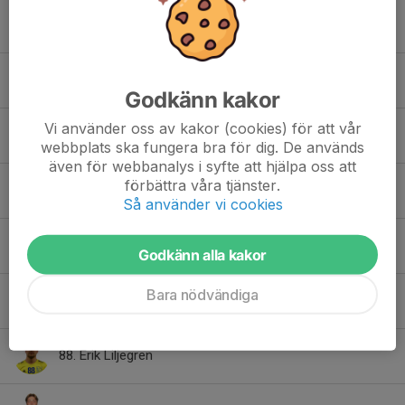
9. Charlie Adolfsson
13. Anton Lingefelt
Godkänn kakor
Vi använder oss av kakor (cookies) för att vår
15. Simon Elofsson
webbplats ska fungera bra för dig. De används
även för webbanalys i syfte att hjälpa oss att
förbättra våra tjänster.
19. Simon Rydén
Så använder vi cookies
55. Henrik Petersson
Godkänn alla kakor
Bara nödvändiga
56. Pontus Nilsson
88. Erik Liljegren