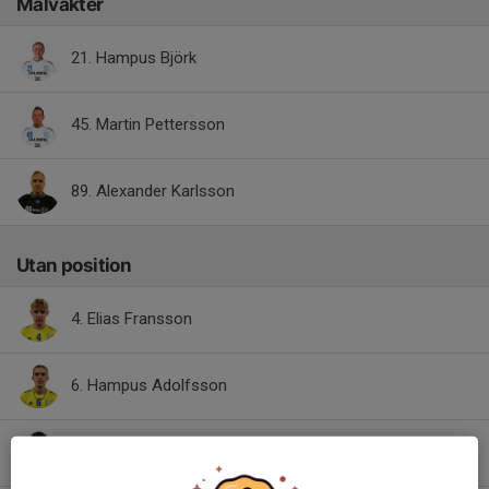
Målvakter
21. Hampus Björk
45. Martin Pettersson
89. Alexander Karlsson
Utan position
4. Elias Fransson
6. Hampus Adolfsson
7. Axel Elofsson