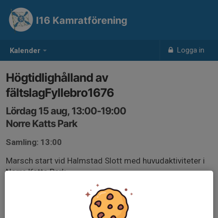
I16 Kamratförening
Logga in
Kalender
Högtidlighålland av
fältslagFyllebro1676
Lördag 15 aug, 13:00-19:00
Norre Katts Park
Samling: 13:00
Marsch start vid Halmstad Slott med huvudaktiviteter i
Norre Katts Park.
För ytterligare information om arrangemanget tag del
av
information från Försvarsutbildarna, Halmstad.