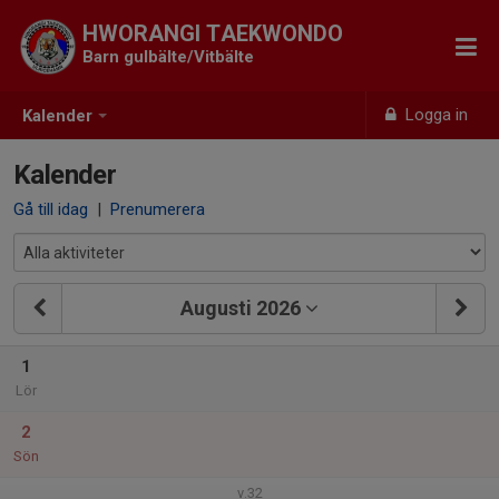
HWORANGI TAEKWONDO
Barn gulbälte/Vitbälte
Logga in
Kalender
Kalender
Gå till idag
|
Prenumerera
Augusti 2026
1
Lör
2
Sön
v.32