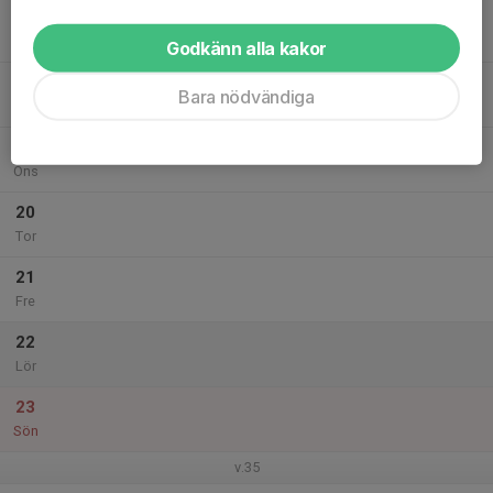
17
Mån
Godkänn alla kakor
18
Bara nödvändiga
Tis
19
Ons
20
Tor
21
Fre
22
Lör
23
Sön
v.35