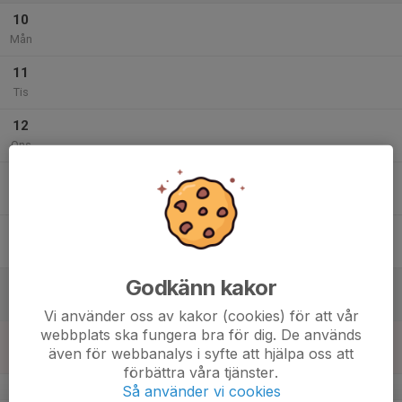
10
Mån
11
Tis
12
Ons
13
Tor
14
Fre
Godkänn kakor
15
Lör
Vi använder oss av kakor (cookies) för att vår
webbplats ska fungera bra för dig. De används
16
även för webbanalys i syfte att hjälpa oss att
Sön
förbättra våra tjänster.
v.34
Så använder vi cookies