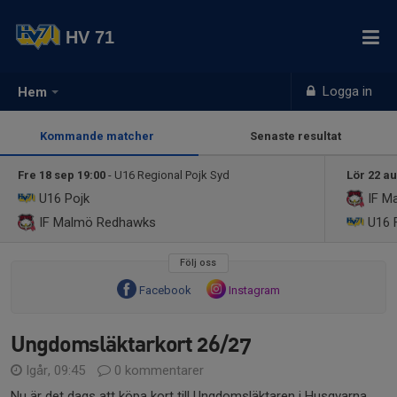
HV 71
Logga in
Hem
Kommande matcher
Senaste resultat
Fre 18 sep 19:00
- U16 Regional Pojk Syd
Lör 22 au
U16 Pojk
IF M
IF Malmö Redhawks
U16 F
Följ oss
Facebook
Instagram
Ungdomsläktarkort 26/27
Igår, 09:45
0 kommentarer
Nu är det dags att köpa kort till Ungdomsläktaren i Husqvarna