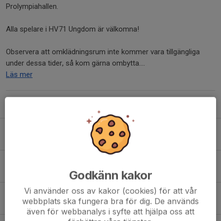
Prolympiahallen.
Alla spelare i HV71 Ungdom är välkomna!
Observera att omklädningsrum inte kommer vara tillgängliga
under dessa tider, så kom gärna ombytta....
Läs mer
Fler nyheter
Erbjudande MAX
20 maj, 10:32
0
Invigning Bauer Skills Corner
Godkänn kakor
15 maj, 09:46
0
Vi använder oss av kakor (cookies) för att vår
Hemmavinsten
webbplats ska fungera bra för dig. De används
24 apr, 08:12
0
även för webbanalys i syfte att hjälpa oss att