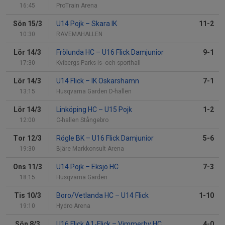
16:45
ProTrain Arena
Sön 15/3
U14 Pojk
–
Skara IK
11-2
10:30
RAVEMAHALLEN
Lör 14/3
Frölunda HC
–
U16 Flick Damjunior
9-1
17:30
Kvibergs Parks is- och sporthall
Lör 14/3
U14 Flick
–
IK Oskarshamn
7-1
13:15
Husqvarna Garden D-hallen
Lör 14/3
Linköping HC
–
U15 Pojk
1-2
12:00
C-hallen Stångebro
Tor 12/3
Rögle BK
–
U16 Flick Damjunior
5-6
19:30
Bjäre Markkonsult Arena
Ons 11/3
U14 Pojk
–
Eksjö HC
7-3
18:15
Husqvarna Garden
Tis 10/3
Boro/Vetlanda HC
–
U14 Flick
1-10
19:10
Hydro Arena
Sön 8/3
U16 Flick A1-Flick
–
Vimmerby HC
4-0