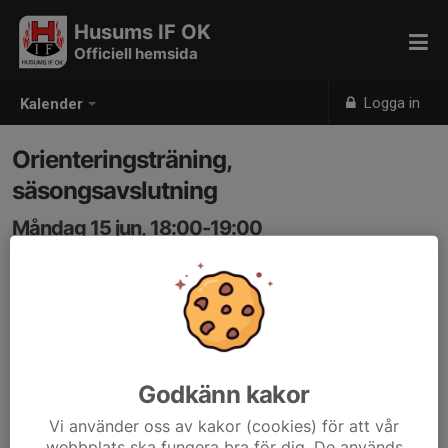
Husums IF OK
Officiell hemsida
Logga in
Kalender
Orienteringsträning,
säsongsavslutning
Måndag 15 jun, 18:00-19:00
Banafjäl, Tänna
Samling: 18:00
Godkänn kakor
Vi använder oss av kakor (cookies) för att vår
webbplats ska fungera bra för dig. De används