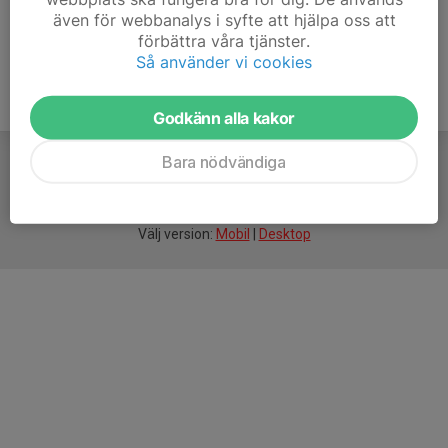
även för webbanalys i syfte att hjälpa oss att
förbättra våra tjänster.
Så använder vi cookies
Godkänn alla kakor
Bara nödvändiga
För
smarta
idrottsföreningar
Välj version:
Mobil
|
Desktop