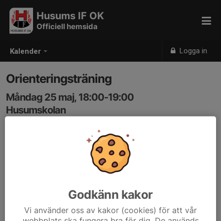
Husums IF OK
Officiell hemsida
Logga in
Kalender
Orienteringsträning
Måndag 25 maj, 18:00-19:00
Husumskolan
Samling: 18:00
Godkänn kakor
Vi använder oss av kakor (cookies) för att vår
webbplats ska fungera bra för dig. De används