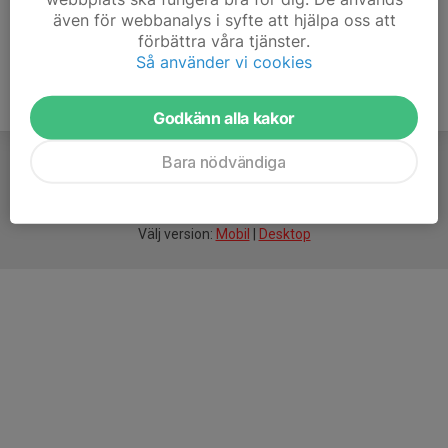
även för webbanalys i syfte att hjälpa oss att
förbättra våra tjänster.
Så använder vi cookies
Godkänn alla kakor
Bara nödvändiga
För
smarta
idrottsföreningar
Välj version:
Mobil
|
Desktop