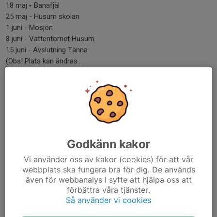
18 maj - Banafjäl
25 maj - Husum skolan
1 juni - Mosjön
8 juni - Vattentornet Husum
15 juni - Avslutning Tänna
(Obs! Plats kan ändras...
Läs mer
Nu startar vår träningverksamhet!
23 apr, 20:00
1 kommentar
Godkänn kakor
Vi använder oss av kakor (cookies) för att vår
webbplats ska fungera bra för dig. De används
även för webbanalys i syfte att hjälpa oss att
förbättra våra tjänster.
Så använder vi cookies