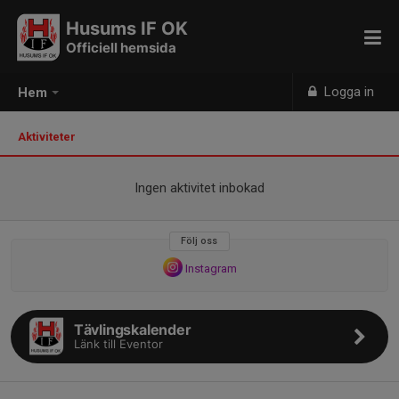
Husums IF OK
Officiell hemsida
Logga in
Hem
Aktiviteter
Ingen aktivitet inbokad
Följ oss
Instagram
Tävlingskalender
Länk till Eventor