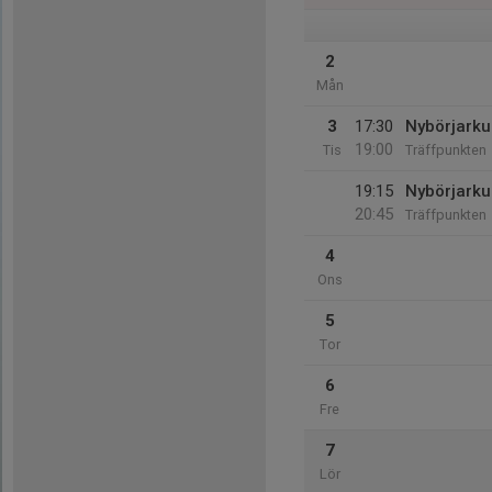
2
Mån
3
17:30
Nybörjarku
19:00
Tis
Träffpunkten
19:15
Nybörjarku
20:45
Träffpunkten
4
Ons
5
Tor
6
Fre
7
Lör