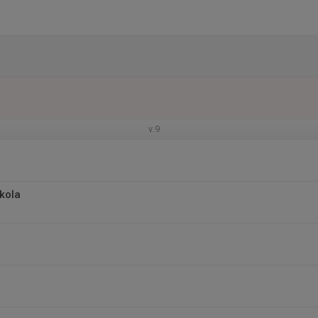
v.9
kola