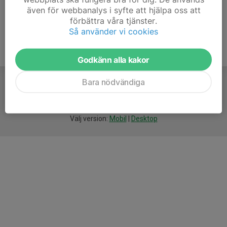
även för webbanalys i syfte att hjälpa oss att
förbättra våra tjänster.
Så använder vi cookies
Godkänn alla kakor
Bara nödvändiga
För
smarta
idrottsföreningar
Välj version:
Mobil
|
Desktop