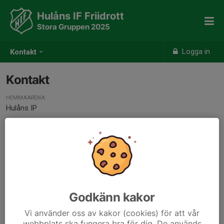
Hulåns IF Friidrott
Stora Gruppen 2025
Logga in
Kontakt
Kontakt
HEMMAARENA
Hulåns IP
Godkänn kakor
Vi använder oss av kakor (cookies) för att vår
webbplats ska fungera bra för dig. De används