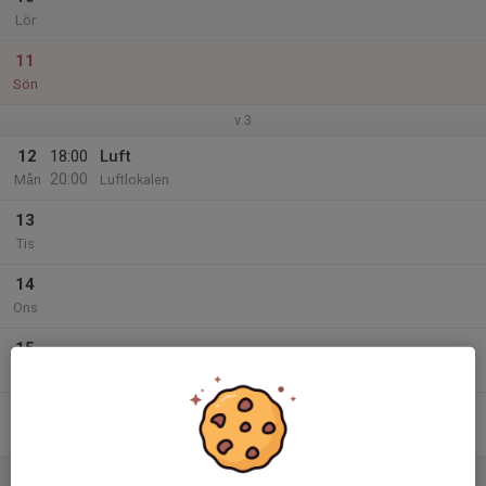
Lör
11
Sön
v.3
12
18:00
Luft
20:00
Mån
Luftlokalen
13
Tis
14
Ons
15
Tor
16
Fre
17