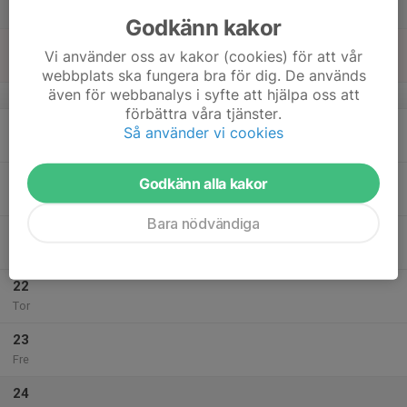
Lör
Godkänn kakor
18
Vi använder oss av kakor (cookies) för att vår
Sön
webbplats ska fungera bra för dig. De används
även för webbanalys i syfte att hjälpa oss att
v.4
förbättra våra tjänster.
19
18:00
Luft
Så använder vi cookies
20:00
Mån
Luftlokalen
20
Godkänn alla kakor
Tis
Bara nödvändiga
21
Ons
22
Tor
23
Fre
24