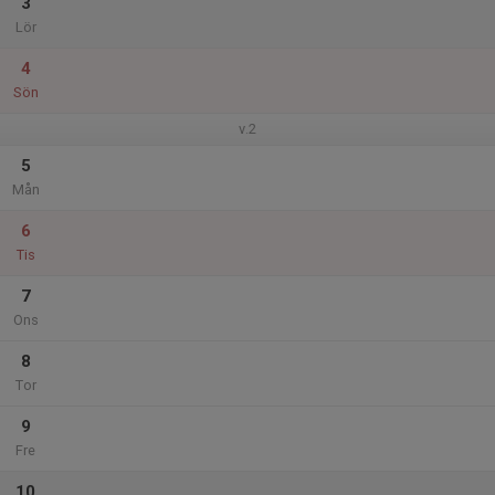
3
Lör
4
Sön
v.2
5
Mån
6
Tis
7
Ons
8
Tor
9
Fre
10