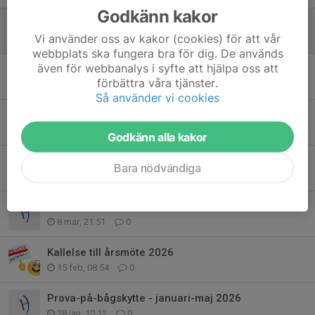
Godkänn kakor
Agera nu - Anmälan till korren utomhus senast onsdag 6 maj
Vi använder oss av kakor (cookies) för att vår
5 maj, 22:19
0
webbplats ska fungera bra för dig. De används
även för webbanalys i syfte att hjälpa oss att
Påsklovsskytte med pyssel och fika! Lör 11 april
förbättra våra tjänster.
3 apr, 19:24
0
Så använder vi cookies
Information inför sommarens utesäsong!
1 apr, 20:15
0
Godkänn alla kakor
Vi startar tävlingsgrupp!
Bara nödvändiga
29 mar, 20:51
0
Inför årsmöte
8 mar, 21:51
0
Kallelse till årsmöte 2026
15 feb, 08:54
0
Prova-på-bågskytte - januari-maj 2026
28 jan, 10:12
0