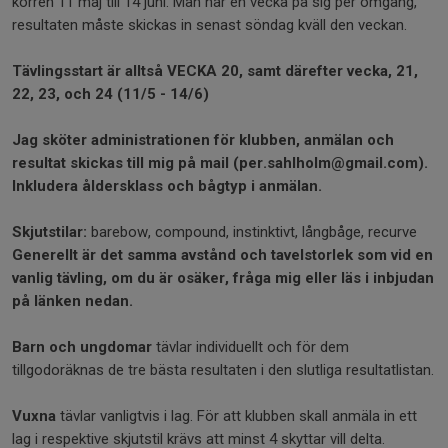
korren 11 maj till 14 juni. Man har en vecka på sig per omgång,
resultaten måste skickas in senast söndag kväll den veckan.
Tävlingsstart är alltså VECKA 20, samt därefter vecka, 21,
22, 23, och 24 (11/5 - 14/6)
Jag sköter administrationen för klubben, anmälan och
resultat skickas till mig på mail (per.sahlholm@gmail.com).
Inkludera åldersklass och bågtyp i anmälan.
Skjutstilar:
barebow, compound, instinktivt, långbåge, recurve
Generellt är det samma avstånd och tavelstorlek som vid en
vanlig tävling, om du är osäker, fråga mig eller läs i inbjudan
på länken nedan.
Barn och ungdomar
tävlar individuellt och för dem
tillgodoräknas de tre bästa resultaten i den slutliga resultatlistan.
Vuxna
tävlar vanligtvis i lag. För att klubben skall anmäla in ett
lag i respektive skjutstil krävs att minst 4 skyttar vill delta.