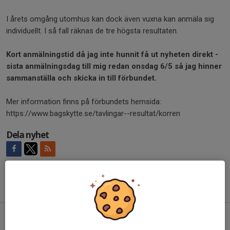
I årets omgång utomhus kan dock även vuxna kan anmäla sig
individuellt. I så fall räknas de tre högsta resultaten.
Kort anmälningstid då jag inte hunnit få ut nyheten direkt -
sista anmälningsdag till mig redan onsdag 6/5 så jag hinner
sammanställa och skicka in till förbundet.
Mer information finns på förbundets hemsida:
https://www.bagskytte.se/tavlingar--resultat/korren
Dela nyhet
Tidigare nyheter
Prova-på-bågskytte
7 aug, 21:34
0