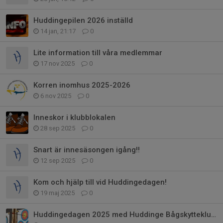
Huddingepilen 2026 inställd
14 jan, 21:17
0
Lite information till våra medlemmar
17 nov 2025
0
Korren inomhus 2025-2026
6 nov 2025
0
Inneskor i klubblokalen
28 sep 2025
0
Snart är innesäsongen igång!!
12 sep 2025
0
Kom och hjälp till vid Huddingedagen!
19 maj 2025
0
Huddingedagen 2025 med Huddinge Bågskytteklubb!