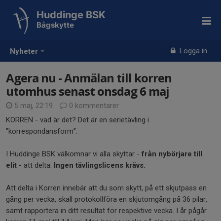
Huddinge BSK
Bågskytte
Logga in
Nyheter
Agera nu - Anmälan till korren
utomhus senast onsdag 6 maj
5 maj, 22:19
0 kommentarer
KORREN - vad är det? Det är en serietävling i
”korrespondansform”.
I Huddinge BSK välkomnar vi alla skyttar -
från nybörjare till
elit
- att delta.
Ingen tävlingslicens krävs.
Att delta i Korren innebär att du som skytt, på ett skjutpass en
gång per vecka, skall protokollföra en skjutomgång på 36 pilar,
samt rapportera in ditt resultat för respektive vecka. I år pågår