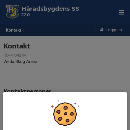
Häradsbygdens SS
J20
Logga in
Kontakt
Kontakt
HEMMAARENA
Weda Skog Arena
Kontaktpersoner
Sven-Ove Svensson
Tränare
Mobil visas bara för inloggade
E-post visas bara för inloggade