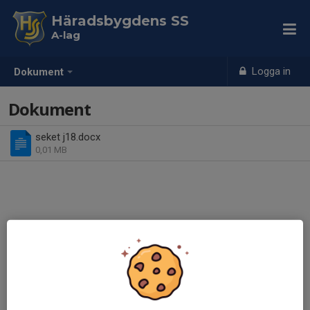
Häradsbygdens SS
A-lag
Logga in
Dokument
Dokument
seket j18.docx
0,01 MB