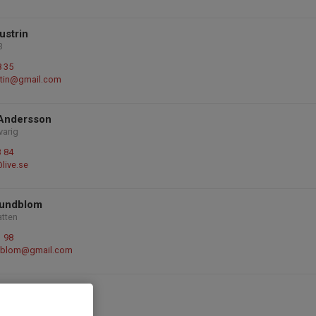
ustrin
3
8 35
rtin@gmail.com
Andersson
arig
3 84
live.se
undblom
atten
1 98
dblom@gmail.com
én
arig P13