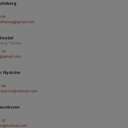
Holmberg
9 04
holmberg@gmail.com
Wendel
rig, Tränare,
1 10
3@gmail.com
er Nyström
3 48
r_nystrom@outlook.com
Jacobsson
1 52
son@hotmail.com