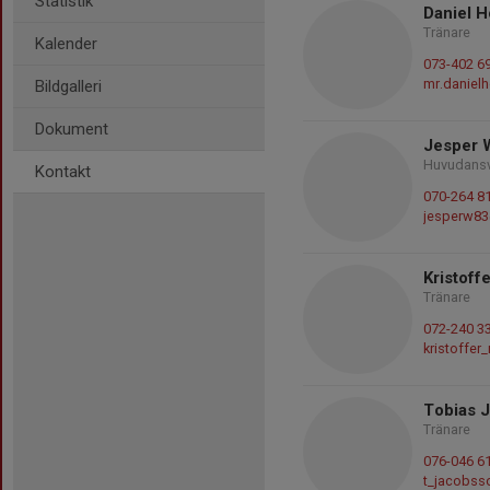
Statistik
Daniel 
Tränare
Kalender
073-402 6
mr.daniel
Bildgalleri
Dokument
Jesper 
Huvudansva
Kontakt
070-264 8
jesperw8
Kristoff
Tränare
072-240 3
kristoffe
Tobias 
Tränare
076-046 6
t_jacobs