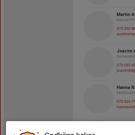
Martin A
Kassör P1
073-392 8
austrinma
Joacim 
Domaransv
073-055 6
joacim84@
Hanna R
Idrottsrab
073-326 7
hannarun
Ami Ros
Kioskansv