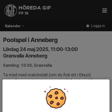
HÖREDA GIF
FP 16
Logga in
Kalender
Poolspel i Anneberg
Lördag 24 maj 2025, 11:00-13:00
Granvalla Anneberg
Samling: 10:30, Granvalla
Ta med med matchställ (om du fick ett i Eksjö)
vattenflaska och ombyte om du vill. Det är ca 15 minuter
mellan matcherna så man hinner äta så ta med något
lätt. Kiosk finns.