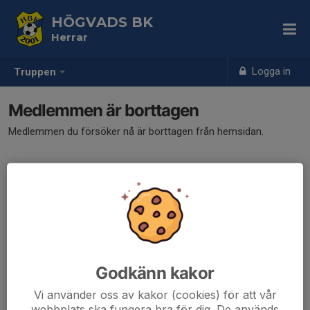
HÖGVADS BK
Herrar
Logga in
Truppen
Medlemmen är borttagen
Medlemmen du försöker nå är borttagen från hemsidan.
Godkänn kakor
Vi använder oss av kakor (cookies) för att vår
webbplats ska fungera bra för dig. De används