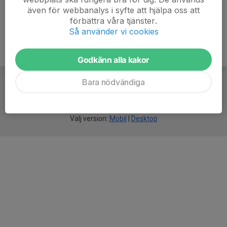
även för webbanalys i syfte att hjälpa oss att
förbättra våra tjänster.
Så använder vi cookies
Godkänn alla kakor
Bara nödvändiga
För
smarta
idrottsföreningar
Välj version:
Mobil
|
Desktop