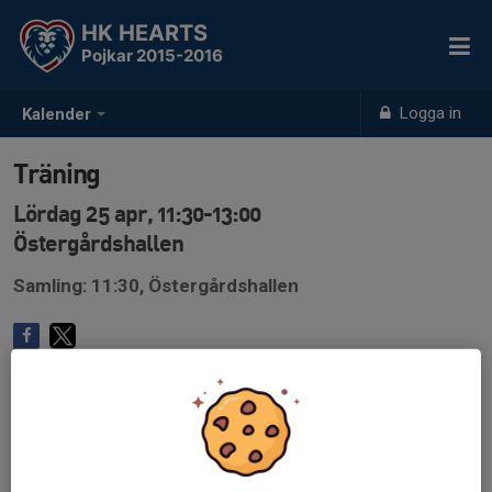
HK HEARTS
Pojkar 2015-2016
Logga in
Kalender
Träning
Lördag 25 apr, 11:30-13:00
Östergårdshallen
Samling: 11:30, Östergårdshallen