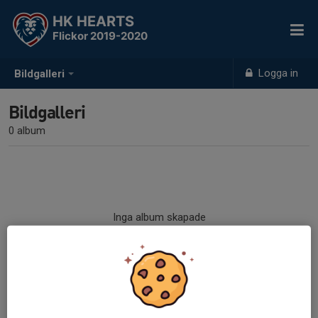
HK HEARTS
Flickor 2019-2020
Logga in
Bildgalleri
Bildgalleri
0 album
Inga album skapade