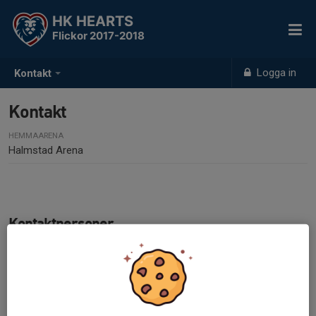
HK HEARTS
Flickor 2017-2018
Logga in
Kontakt
Kontakt
HEMMAARENA
Halmstad Arena
Kontaktpersoner
Ola Arwidson
Tränare
073-969 41 82
olaperarwidson1@gmail.com