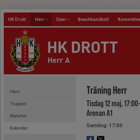
HK Drott
Herr
Dam
Beachhandboll
Kommitté
HK DROTT
Herr A
Träning Herr
Hem
Tisdag 12 maj, 17:00
Truppen
Arenan A1
Matcher
Samling: 17:00
Kalender