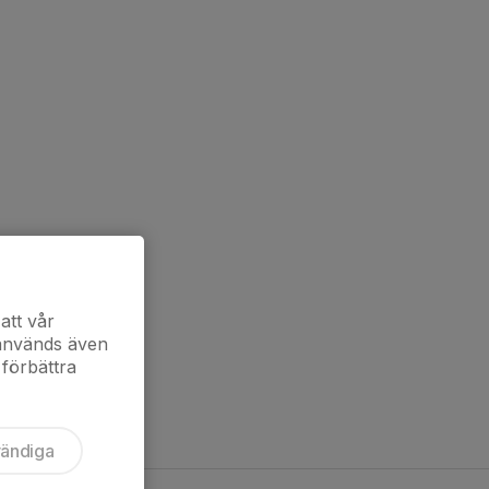
att vår
 används även
 förbättra
vändiga