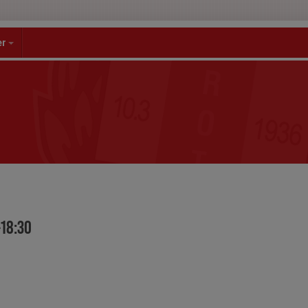
er
-18:30