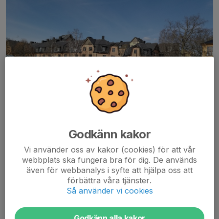
Godkänn kakor
Vi använder oss av kakor (cookies) för att vår
webbplats ska fungera bra för dig. De används
Är du intresserad av att
bli medlem i HTK
, ska du fylla i dina
även för webbanalys i syfte att hjälpa oss att
personliga uppgifter och swisha köavgiften till klubbens
förbättra våra tjänster.
mottagarkonto som anges nedan.
Så använder vi cookies
Styrelsen kommer att summera antal lediga platser i slutet av
januari, efter att nuvarande medlemmar gjort sina val om
Godkänn alla kakor