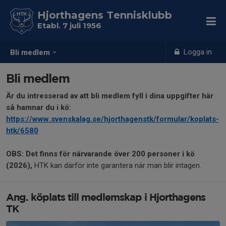
Hjorthagens Tennisklubb
Etabl. 7 juli 1956
Logga in
Bli medlem
Bli medlem
Är du intresserad av att bli medlem fyll i dina uppgifter här
så hamnar du i kö:
https://www.svenskalag.se/hjorthagenstk/formular/koplats-
htk/6580
OBS: Det finns för närvarande över 200 personer i kö
(2026),
HTK kan därför inte garantera när man blir intagen.
Ang. köplats till medlemskap i Hjorthagens
TK