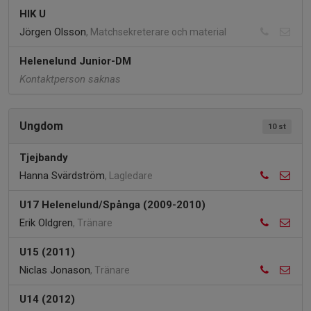
HIK U
Jörgen Olsson
, Matchsekreterare och material
Helenelund Junior-DM
Kontaktperson saknas
Ungdom
10 st
Tjejbandy
Hanna Svärdström
, Lagledare
U17 Helenelund/Spånga (2009-2010)
Erik Oldgren
, Tränare
U15 (2011)
Niclas Jonason
, Tränare
U14 (2012)