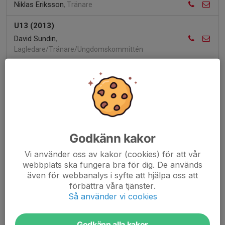
Niklas Eriksson
, Tränare
U13 (2013)
David Sundin
,
Lagledare/Tränare/Ungdomskommittén
Gunnar Wallin
, Ledare
U12 (2014)
Marie Stenqvist
, Lagledare
U11 (2015)
Markus Thorén
, Tränare
Godkänn kakor
Martin Kjellqvist
, Lagledare
Vi använder oss av kakor (cookies) för att vår
webbplats ska fungera bra för dig. De används
U10 (2016)
även för webbanalys i syfte att hjälpa oss att
Hanna Svärdström
, Ledare/tränare
förbättra våra tjänster.
Så använder vi cookies
U9 (2017)
Markus Burvall
, Tränare
Godkänn alla kakor