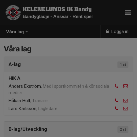
HELENELUNDS IK Bandy
Bandyglädje - Ansvar - Rent spel
Logga in
Våra lag
Våra lag
A-lag
1 st
HIK A
Anders Ekström
, Med i sportkommitén & kör sociala
medier
Håkan Hult
, Tränare
Lars Karlsson
, Lagledare
B-lag/Utveckling
2 st