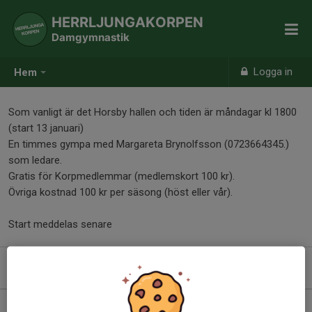
HERRLJUNGAKORPEN
Damgymnastik
Logga in
Hem
Som vanligt är det Horsby hallen och tiden är måndagar kl 1800
(start 13 januari)
En timmes gympa med Margareta Brynolfsson (0723664345.)
som ledare.
Gratis för Korpmedlemmar (medlemskort 100 kr).
Övriga kostnad 100 kr per säsong (höst eller vår).
Start meddelas senare
Kommande aktiviteter