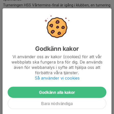
Turneringen HSS Vårtermins-final är igång i klubben, en turnering
för klubbens ELO-rankade juniorer. Lottningar och resultat finns
här:
HSS...
Läs mer
Framgångar för våra juniorer
Godkänn kakor
9 maj, 19:47
Vi använder oss av kakor (cookies) för att vår
webbplats ska fungera bra för dig. De används
även för webbanalys i syfte att hjälpa oss att
förbättra våra tjänster.
Så använder vi cookies
Godkänn alla kakor
Bara nödvändiga