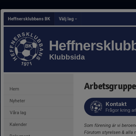
Heffnersklubbans BK
Välj lag
Heffnersklub
Klubbsida
Arbetsgruppe
Hem
Nyheter
Kontakt
Frågor kring a
Våra lag
Kalender
Som förening är vi beroend
Förutom styrelsen & alla