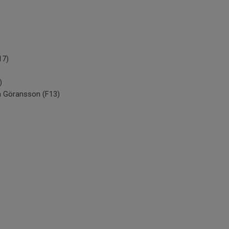
17)
)
a Göransson (F13)