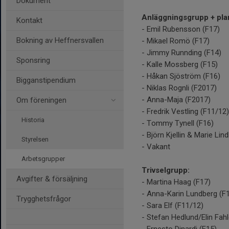
Dokument
Anläggningsgrupp + pla
Kontakt
- Emil Rubensson (F17)
Bokning av Heffnersvallen
- Mikael Romö (F17)
- Jimmy Runnding (F14)
Sponsring
- Kalle Mossberg (F15)
- Håkan Sjöström (F16)
Bigganstipendium
- Niklas Rognli (F2017)
- Anna-Maja (F2017)
Om föreningen
- Fredrik Vestling (F11/12)
Historia
- Tommy Tynell (F16)
- Björn Kjellin & Marie Lin
Styrelsen
- Vakant
Arbetsgrupper
Trivselgrupp:
Avgifter & försäljning
- Martina Haag (F17)
- Anna-Karin Lundberg (F
Trygghetsfrågor
- Sara Elf (F11/12)
- Stefan Hedlund/Elin Fah