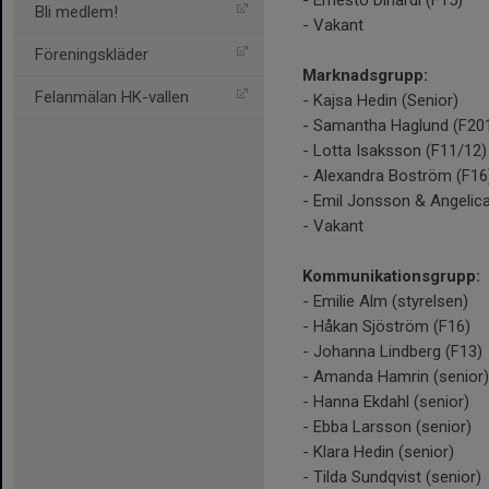
- Ernesto Dinardi (F15)
Bli medlem!
- Vakant
Föreningskläder
Marknadsgrupp:
Felanmälan HK-vallen
- Kajsa Hedin (Senior)
- Samantha Haglund (F20
- Lotta Isaksson (F11/12)
- Alexandra Boström (F16
- Emil Jonsson & Angelic
- Vakant
Kommunikationsgrupp:
- Emilie Alm (styrelsen)
- Håkan Sjöström (F16)
- Johanna Lindberg (F13)
- Amanda Hamrin (senior)
- Hanna Ekdahl (senior)
- Ebba Larsson (senior)
- Klara Hedin (senior)
- Tilda Sundqvist (senior)