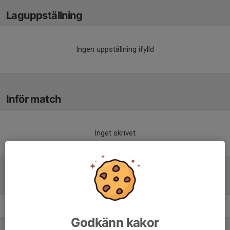
Laguppställning
Ingen uppställning ifylld
Inför match
Inget skrivet
Tabell
Division 6 Herr Gestrikland
M
+/-
P
Godkänn kakor
1. Gävle GIK FK