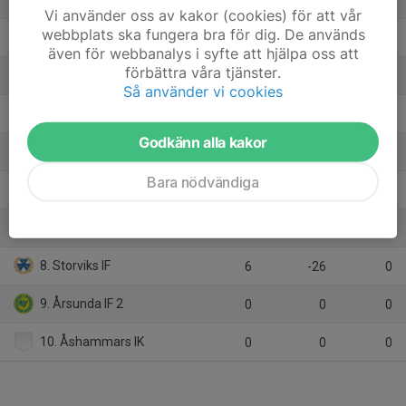
7
25
16
Vi använder oss av kakor (cookies) för att vår
webbplats ska fungera bra för dig. De används
2. Ockelbo IF
7
18
16
även för webbanalys i syfte att hjälpa oss att
förbättra våra tjänster.
3. Torsåkers IF 2
7
7
14
Så använder vi cookies
4. Hagaströms SK 3
6
7
12
Godkänn alla kakor
5. Gefle IF FF Ungdom
7
0
9
Bara nödvändiga
6. Hedesunda IF
7
-9
9
7. Brynäs IF/FK 2
7
-22
3
8. Storviks IF
6
-26
0
9. Årsunda IF 2
0
0
0
10. Åshammars IK
0
0
0